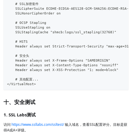
    # SSL加密套件
    SSLCipherSuite ECDHE-ECDSA-AES128-GCM-SHA256:ECDHE-RSA-A
    SSLHonorCipherOrder on
    # OCSP Stapling
    SSLUseStapling on
    SSLStaplingCache "shmcb:logs/ssl_stapling(32768)"
    # HSTS
    Header always set Strict-Transport-Security "max-age=315
    # 安全头
    Header always set X-Frame-Options "SAMEORIGIN"
    Header always set X-Content-Type-Options "nosniff"
    Header always set X-XSS-Protection "1; mode=block"
    # 其他配置...
</VirtualHost>
十、安全测试
1. SSL Labs测试
访问
https://www.ssllabs.com/ssltest/
输入域名，查看SSL配置评分。目标是获
得A或A+评级。