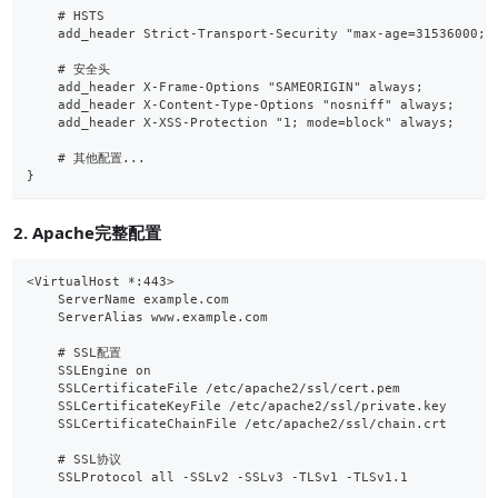
    # HSTS
    add_header Strict-Transport-Security "max-age=31536000; 
    # 安全头
    add_header X-Frame-Options "SAMEORIGIN" always;
    add_header X-Content-Type-Options "nosniff" always;
    add_header X-XSS-Protection "1; mode=block" always;
    # 其他配置...
}
2. Apache完整配置
<VirtualHost *:443>
    ServerName example.com
    ServerAlias www.example.com
    # SSL配置
    SSLEngine on
    SSLCertificateFile /etc/apache2/ssl/cert.pem
    SSLCertificateKeyFile /etc/apache2/ssl/private.key
    SSLCertificateChainFile /etc/apache2/ssl/chain.crt
    # SSL协议
    SSLProtocol all -SSLv2 -SSLv3 -TLSv1 -TLSv1.1