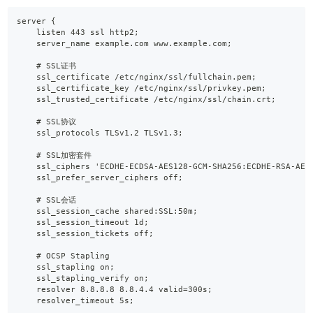
server {
    listen 443 ssl http2;
    server_name example.com www.example.com;
    # SSL证书
    ssl_certificate /etc/nginx/ssl/fullchain.pem;
    ssl_certificate_key /etc/nginx/ssl/privkey.pem;
    ssl_trusted_certificate /etc/nginx/ssl/chain.crt;
    # SSL协议
    ssl_protocols TLSv1.2 TLSv1.3;
    # SSL加密套件
    ssl_ciphers 'ECDHE-ECDSA-AES128-GCM-SHA256:ECDHE-RSA-AES
    ssl_prefer_server_ciphers off;
    # SSL会话
    ssl_session_cache shared:SSL:50m;
    ssl_session_timeout 1d;
    ssl_session_tickets off;
    # OCSP Stapling
    ssl_stapling on;
    ssl_stapling_verify on;
    resolver 8.8.8.8 8.8.4.4 valid=300s;
    resolver_timeout 5s;