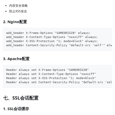
内容安全策略
防止XSS攻击
2. Nginx配置
add_header X-Frame-Options "SAMEORIGIN" always;
add_header X-Content-Type-Options "nosniff" always;
add_header X-XSS-Protection "1; mode=block" always;
add_header Content-Security-Policy "default-src 'self'" alwa
3. Apache配置
Header always set X-Frame-Options "SAMEORIGIN"
Header always set X-Content-Type-Options "nosniff"
Header always set X-XSS-Protection "1; mode=block"
Header always set Content-Security-Policy "default-src 'self
七、SSL会话配置
1. SSL会话缓存