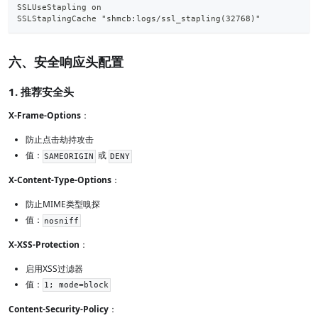
SSLUseStapling on
SSLStaplingCache "shmcb:logs/ssl_stapling(32768)"
六、安全响应头配置
1. 推荐安全头
X-Frame-Options
：
防止点击劫持攻击
值：
或
SAMEORIGIN
DENY
X-Content-Type-Options
：
防止MIME类型嗅探
值：
nosniff
X-XSS-Protection
：
启用XSS过滤器
值：
1; mode=block
Content-Security-Policy
：