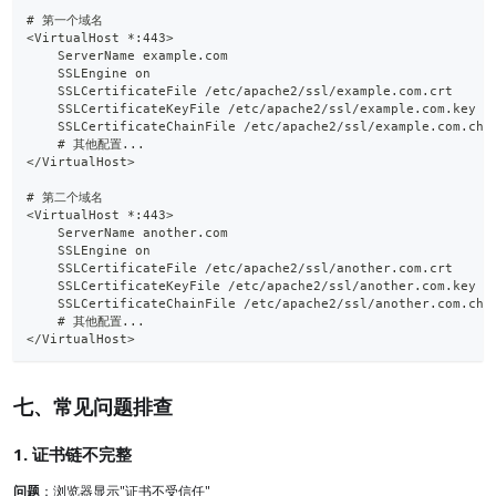
# 第一个域名
<VirtualHost *:443>
    ServerName example.com
    SSLEngine on
    SSLCertificateFile /etc/apache2/ssl/example.com.crt
    SSLCertificateKeyFile /etc/apache2/ssl/example.com.key
    SSLCertificateChainFile /etc/apache2/ssl/example.com.cha
    # 其他配置...
</VirtualHost>
# 第二个域名
<VirtualHost *:443>
    ServerName another.com
    SSLEngine on
    SSLCertificateFile /etc/apache2/ssl/another.com.crt
    SSLCertificateKeyFile /etc/apache2/ssl/another.com.key
    SSLCertificateChainFile /etc/apache2/ssl/another.com.cha
    # 其他配置...
</VirtualHost>
七、常见问题排查
1. 证书链不完整
问题
：浏览器显示"证书不受信任"