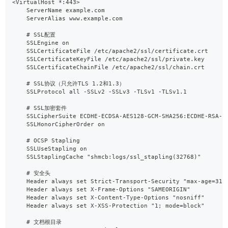
<VirtualHost *:443>
    ServerName example.com
    ServerAlias www.example.com
    # SSL配置
    SSLEngine on
    SSLCertificateFile /etc/apache2/ssl/certificate.crt
    SSLCertificateKeyFile /etc/apache2/ssl/private.key
    SSLCertificateChainFile /etc/apache2/ssl/chain.crt
    # SSL协议（只允许TLS 1.2和1.3）
    SSLProtocol all -SSLv2 -SSLv3 -TLSv1 -TLSv1.1
    # SSL加密套件
    SSLCipherSuite ECDHE-ECDSA-AES128-GCM-SHA256:ECDHE-RSA-A
    SSLHonorCipherOrder on
    # OCSP Stapling
    SSLUseStapling on
    SSLStaplingCache "shmcb:logs/ssl_stapling(32768)"
    # 安全头
    Header always set Strict-Transport-Security "max-age=315
    Header always set X-Frame-Options "SAMEORIGIN"
    Header always set X-Content-Type-Options "nosniff"
    Header always set X-XSS-Protection "1; mode=block"
    # 文档根目录