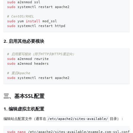
sudo
 a2enmod ssl
sudo
 systemctl restart apache2
# CentOS/RHEL
sudo
 yum 
install
 mod_ssl
sudo
 systemctl restart httpd
2. 启用其他必要模块
# 启用重写模块（用于HTTP到HTTPS重定向）
sudo
 a2enmod rewrite
sudo
 a2enmod headers
# 重启Apache
sudo
 systemctl restart apache2
三、基本SSL配置
1. 编辑虚拟主机配置
编辑站点配置文件（通常在
目录）：
/etc/apache2/sites-available/
sudo
nano
 /etc/apache2/sites-available/example.com-ssl.conf