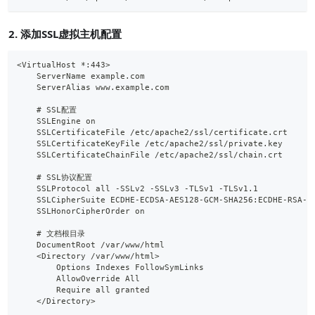
2. 添加SSL虚拟主机配置
<VirtualHost *:443>
    ServerName example.com
    ServerAlias www.example.com
    # SSL配置
    SSLEngine on
    SSLCertificateFile /etc/apache2/ssl/certificate.crt
    SSLCertificateKeyFile /etc/apache2/ssl/private.key
    SSLCertificateChainFile /etc/apache2/ssl/chain.crt
    # SSL协议配置
    SSLProtocol all -SSLv2 -SSLv3 -TLSv1 -TLSv1.1
    SSLCipherSuite ECDHE-ECDSA-AES128-GCM-SHA256:ECDHE-RSA-A
    SSLHonorCipherOrder on
    # 文档根目录
    DocumentRoot /var/www/html
    <Directory /var/www/html>
        Options Indexes FollowSymLinks
        AllowOverride All
        Require all granted
    </Directory>