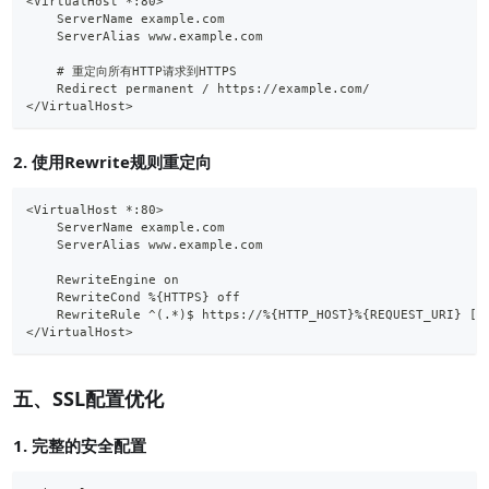
<VirtualHost *:80>
    ServerName example.com
    ServerAlias www.example.com
    # 重定向所有HTTP请求到HTTPS
    Redirect permanent / https://example.com/
</VirtualHost>
2. 使用Rewrite规则重定向
<VirtualHost *:80>
    ServerName example.com
    ServerAlias www.example.com
    RewriteEngine on
    RewriteCond %{HTTPS} off
    RewriteRule ^(.*)$ https://%{HTTP_HOST}%{REQUEST_URI} [R
</VirtualHost>
五、SSL配置优化
1. 完整的安全配置