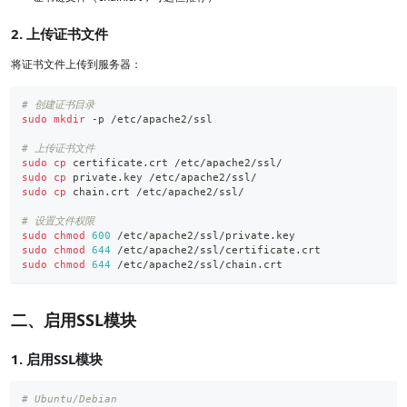
2. 上传证书文件
将证书文件上传到服务器：
# 创建证书目录
sudo
mkdir
 -p /etc/apache2/ssl
# 上传证书文件
sudo
cp
 certificate.crt /etc/apache2/ssl/
sudo
cp
 private.key /etc/apache2/ssl/
sudo
cp
 chain.crt /etc/apache2/ssl/
# 设置文件权限
sudo
chmod
600
 /etc/apache2/ssl/private.key
sudo
chmod
644
 /etc/apache2/ssl/certificate.crt
sudo
chmod
644
 /etc/apache2/ssl/chain.crt
二、启用SSL模块
1. 启用SSL模块
# Ubuntu/Debian