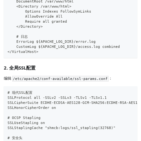
    DocumentRoot /var/www/html
    <Directory /var/www/html>
        Options Indexes FollowSymLinks
        AllowOverride All
        Require all granted
    </Directory>
    # 日志
    ErrorLog ${APACHE_LOG_DIR}/error.log
    CustomLog ${APACHE_LOG_DIR}/access.log combined
</VirtualHost>
2. 全局SSL配置
编辑
：
/etc/apache2/conf-available/ssl-params.conf
# 现代SSL配置
SSLProtocol all -SSLv2 -SSLv3 -TLSv1 -TLSv1.1
SSLCipherSuite ECDHE-ECDSA-AES128-GCM-SHA256:ECDHE-RSA-AES12
SSLHonorCipherOrder on
# OCSP Stapling
SSLUseStapling on
SSLStaplingCache "shmcb:logs/ssl_stapling(32768)"
# 安全头