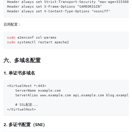
Header always set Strict-Transport-Security "max-age=3153600
Header always set X-Frame-Options "SAMEORIGIN"
Header always set X-Content-Type-Options "nosniff"
启用配置：
sudo
 a2enconf ssl-params
sudo
 systemctl restart apache2
六、多域名配置
1. 单证书多域名
<VirtualHost *:443>
    ServerName example.com
    ServerAlias www.example.com api.example.com blog.example
    # SSL配置...
</VirtualHost>
2. 多证书配置（SNI）