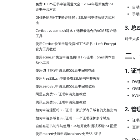
免费HTTPS证书申请渠道大全：2024年最新免费SSL
自动
证书平台对比
手动
DNS验证与HTTP验证详解：SSL证书申请验证方式对
比
3. 
Certbot vs acme.sh对比：选择最适合的ACME客户端
工具
对于大多
使用Certbot快速申请免费HTTPS证书：Let's Encrypt
官方工具教程
二、
使用acme.sh快速申请免费HTTPS证书：Shell脚本自
动化工具
1. 
使用OHTTPS申请免费SSL证书完整指南
使用FreeSSL.cn申请免费SSL证书完整教程
DV证
使用ZeroSSL申请免费SSL证书完整教程
OV证
阿里云免费SSL证书申请完整教程
EV证
腾讯云免费SSL证书申请完整教程
2. 
如何申请通配符SSL证书：保护所有子域名的完整指南
如何申请多域名SSL证书：一个证书保护多个域名
证书
自签名证书制作与使用：本地开发和测试环境SSL配置
更新
使用mkcert快速申请localhost免费SSL证书