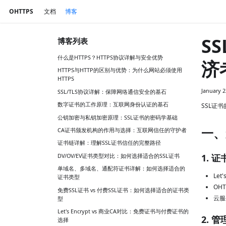
OHTTPS
文档
博客
S
博客列表
什么是HTTPS？HTTPS协议详解与安全优势
济
HTTPS与HTTP的区别与优势：为什么网站必须使用
HTTPS
January 2
SSL/TLS协议详解：保障网络通信安全的基石
数字证书的工作原理：互联网身份认证的基石
SSL证
公钥加密与私钥加密原理：SSL证书的密码学基础
一、
CA证书颁发机构的作用与选择：互联网信任的守护者
证书链详解：理解SSL证书信任的完整路径
1. 
DV/OV/EV证书类型对比：如何选择适合的SSL证书
单域名、多域名、通配符证书详解：如何选择适合的
Let
证书类型
OH
免费SSL证书 vs 付费SSL证书：如何选择适合的证书类
云服
型
Let's Encrypt vs 商业CA对比：免费证书与付费证书的
2. 
选择