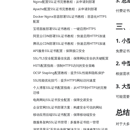
3. 
Nginx配置SSL证书完整教程：从申请到部署
Apache配置SSL证书完整教程：从申请到部署
付费证书
Docker Nginx容器部署SSL证书教程：容器化HTTPS
配置
三、
宝塔面板部署SSL证书教程：一键启用HTTPS
阿里云CDN部署SSL证书教程：快速启用HTTPS加速
1. 
腾讯云CDN部署SSL证书教程：快速启用HTTPS加速
免费证书
API服务SSL证书配置：保障接口安全
SSL/TLS安全配置最佳实践：保障网站安全的关键配置
2. 
HSTS配置指南：强制HTTPS访问的安全策略
OCSP Stapling配置教程：提升SSL性能和隐私保护
根据需求
SSL性能优化技巧：提升HTTPS网站访问速度
3. 
个人博客SSL证书配置指南：从HTTP到HTTPS的完整
迁移
可能需要
电商网站SSL证书安全配置：保障交易安全
企业官网SSL证书部署方案：构建安全可信的网站
总结
移动应用后端SSL证书配置：保障移动端安全
微服务架构SSL证书管理：多服务证书统一管理
对于大多
浏览器显示"不安全连接"解决方法：快速修复SSL证书