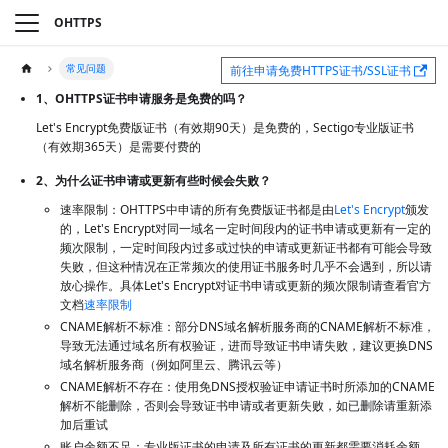
OHTTPS
常见问题
前往申请免费HTTPS证书/SSL证书
1、OHTTPS证书申请服务是免费的吗？
Let's Encrypt免费版证书（有效期90天）是免费的，Sectigo专业版证书
（有效期365天）是需要付费的
2、为什么证书申请或更新有些时候会失败？
速率限制：OHTTPS中申请的所有免费版证书都是由
Let's Encrypt
颁发
的，Let's Encrypt对同一域名一定时间段内的证书申请或更新有一定的
频次限制，一定时间段内过多或过快的申请或更新证书都有可能会导致
失败，但这种情况在正常频次的使用证书服务时几乎不会遇到，所以请
放心操作。具体Let's Encrypt对证书申请或更新的频次限制请查看官方
文档
速率限制
CNAME解析不标准：部分DNS域名解析服务商的CNAME解析不标准，
导致无法通过域名所有权验证，进而导致证书申请失败，建议更换DNS
域名解析服务商（例如阿里云、腾讯云等）
CNAME解析不存在：使用免DNS授权验证申请证书时所添加的CNAME
解析不能删除，否则会导致证书申请或者更新失败，如已删除请重新添
加后重试
账户余额不足：专业版证书的申请及所有证书的更新都需要消耗余额，